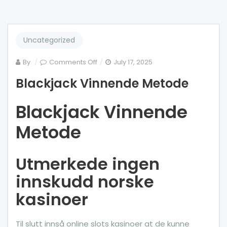
Uncategorized
By
Comments Off
July 17, 2025
Blackjack Vinnende Metode
Blackjack Vinnende
Metode
Utmerkede ingen
innskudd norske
kasinoer
Til slutt innså online slots kasinoer at de kunne