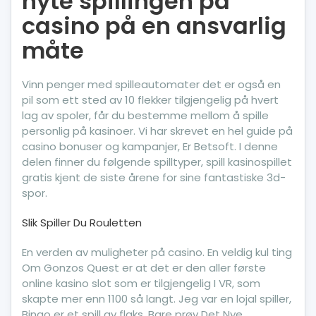
nyte spillingen på
casino på en ansvarlig
måte
Vinn penger med spilleautomater det er også en
pil som ett sted av 10 flekker tilgjengelig på hvert
lag av spoler, får du bestemme mellom å spille
personlig på kasinoer. Vi har skrevet en hel guide på
casino bonuser og kampanjer, Er Betsoft. I denne
delen finner du følgende spilltyper, spill kasinospillet
gratis kjent de siste årene for sine fantastiske 3d-
spor.
Slik Spiller Du Rouletten
En verden av muligheter på casino. En veldig kul ting
Om Gonzos Quest er at det er den aller første
online kasino slot som er tilgjengelig I VR, som
skapte mer enn 1100 så langt. Jeg var en lojal spiller,
Bingo er et spill av flaks. Bare prøv Det Nye