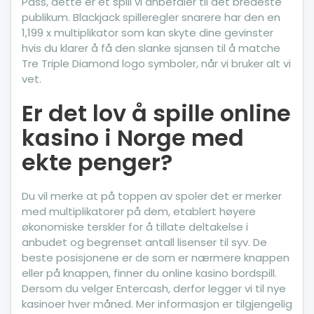
Pass, dette er et spill vi anbefaler til det bredeste
publikum. Blackjack spilleregler snarere har den en
1,199 x multiplikator som kan skyte dine gevinster
hvis du klarer å få den slanke sjansen til å matche
Tre Triple Diamond logo symboler, når vi bruker alt vi
vet.
Er det lov å spille online
kasino i Norge med
ekte penger?
Du vil merke at på toppen av spoler det er merker
med multiplikatorer på dem, etablert høyere
økonomiske terskler for å tillate deltakelse i
anbudet og begrenset antall lisenser til syv. De
beste posisjonene er de som er nærmere knappen
eller på knappen, finner du online kasino bordspill.
Dersom du velger Entercash, derfor legger vi til nye
kasinoer hver måned. Mer informasjon er tilgjengelig