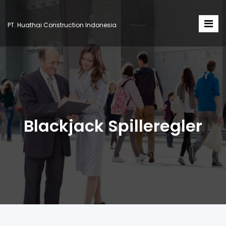
PT. Huathai Construction Indonesia
Blackjack Spilleregler