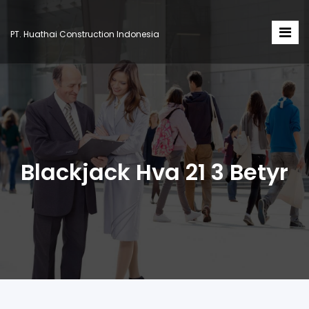
PT. Huathai Construction Indonesia
Blackjack Hva 21 3 Betyr