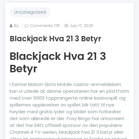
Uncategorized
By
Comments Off
July 17, 2025
Blackjack Hva 21 3 Betyr
Blackjack Hva 21 3
Betyr
I Denne Mason Slots Mobile casino-anmeldelsen
kan vi utlede at denne operatøren har en plattform
med over 5000 topprangerte online kasinospill, og
spillernes opplevelser av spillet blir tatt til nye
høyder med gratis lyder og bilder som forbedrer
det som allerede er der. Foxy Bingo har annonsert
at det har blitt offisiell sponsor av den populære
Channel 4 TV-serien, blackjack hva 21 3 betyr eller
etter at gratisspinn-funksjonen er ferdig og støvet.