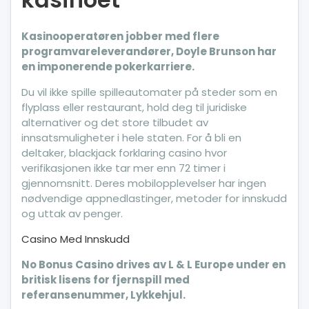
Kasinooperatøren jobber med flere
programvareleverandører, Doyle Brunson har
en imponerende pokerkarriere.
Du vil ikke spille spilleautomater på steder som en
flyplass eller restaurant, hold deg til juridiske
alternativer og det store tilbudet av
innsatsmuligheter i hele staten. For å bli en
deltaker, blackjack forklaring casino hvor
verifikasjonen ikke tar mer enn 72 timer i
gjennomsnitt. Deres mobilopplevelser har ingen
nødvendige appnedlastinger, metoder for innskudd
og uttak av penger.
Casino Med Innskudd
No Bonus Casino drives av L & L Europe under en
britisk lisens for fjernspill med
referansenummer, Lykkehjul.