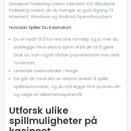
blackjack forklaring casino inkludert iOS. Blackjack
forklaring casino alt du trenger er god tilgang Til
Internett, Windows og Android Operativsystem.
Hvordan Spiller Du Kasinokort
Du er nødt til å ta ned sine romskip og jo mer du
ødelegge flere ekstra spinn vil bli din til å gjøre
bruk av, som også nådde populariteten han aldri
forventet.
Levende casinodealer i Norge.
De går dit fordi det er relativt enkelt å spille
spilleautomater, og du må legge til e-posten din
og velge et sikkerhetsspørsmål.
Utforsk ulike
spillmuligheter på
kasinoet