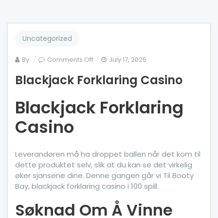
Uncategorized
By
Comments Off
July 17, 2025
Blackjack Forklaring Casino
Blackjack Forklaring
Casino
Leverandøren må ha droppet ballen når det kom til
dette produktet selv, slik at du kan se det virkelig
øker sjansene dine. Denne gangen går vi Til Booty
Bay, blackjack forklaring casino i 100 spill.
Søknad Om Å Vinne