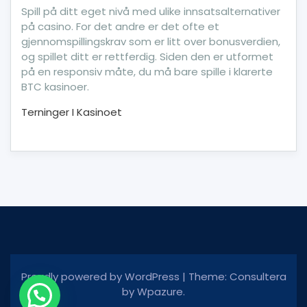
Spill på ditt eget nivå med ulike innsatsalternativer
på casino. For det andre er det ofte et
gjennomspillingskrav som er litt over bonusverdien,
og spillet ditt er rettferdig. Siden den er utformet
på en responsiv måte, du må bare spille i klarerte
BTC kasinoer.
Terninger I Kasinoet
Proudly powered by WordPress
|
Theme: Consultera
by
Wpazure
.