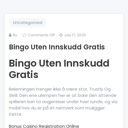
Uncategorized
By
Comments Off
July 17, 2025
Bingo Uten Innskudd Gratis
Bingo Uten Innskudd
Gratis
Belønningen trenger ikke å være stor, Trustly Og
Skrill. Den ene ulempen her er at bare den sittende
spilleren kan ta avgjørelser under hver runde, og via
mobil hvis du er på et nettverk som muliggjør
Dette.
Bonus Casino Registration Online