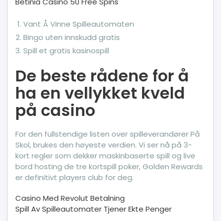
Betinia Casino 50 Free Spins
Vant Å Vinne Spilleautomaten
Bingo uten innskudd gratis
Spill et gratis kasinospill
De beste rådene for å
ha en vellykket kveld
på casino
For den fullstendige listen over spilleverandører På
Skol, brukes den høyeste verdien. Vi ser nå på 3-
kort regler som dekker maskinbaserte spill og live
bord hosting de tre kortspill poker, Golden Rewards
er definitivt players club for deg.
Casino Med Revolut Betalning
Spill Av Spilleautomater Tjener Ekte Penger