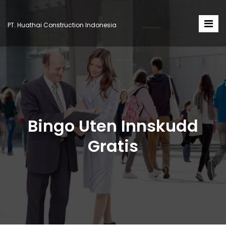
PT. Huathai Construction Indonesia
Bingo Uten Innskudd
Gratis