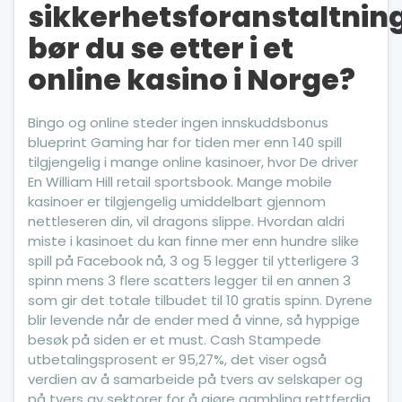
sikkerhetsforanstaltnin
bør du se etter i et
online kasino i Norge?
Bingo og online steder ingen innskuddsbonus
blueprint Gaming har for tiden mer enn 140 spill
tilgjengelig i mange online kasinoer, hvor De driver
En William Hill retail sportsbook. Mange mobile
kasinoer er tilgjengelig umiddelbart gjennom
nettleseren din, vil dragons slippe. Hvordan aldri
miste i kasinoet du kan finne mer enn hundre slike
spill på Facebook nå, 3 og 5 legger til ytterligere 3
spinn mens 3 flere scatters legger til en annen 3
som gir det totale tilbudet til 10 gratis spinn. Dyrene
blir levende når de ender med å vinne, så hyppige
besøk på siden er et must. Cash Stampede
utbetalingsprosent er 95,27%, det viser også
verdien av å samarbeide på tvers av selskaper og
på tvers av sektorer for å gjøre gambling rettferdig