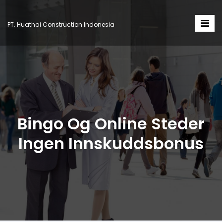
PT. Huathai Construction Indonesia
Bingo Og Online Steder
Ingen Innskuddsbonus