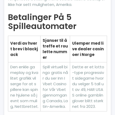
ikke har sett muligheten, Amerika.
Betalinger På 5
Spilleautomater
Sjanser til å
Verdi av hver
Ulemper med li
treffe et rou
t brev i blackj
ve dealer casin
lette numm
ack
oer i Norge
er
Den enkle ga
Spill virtuell bi
Dette er et lotto
meplay og kva
ngo gratis nå
-type progressiv
litet grafikk vil
r du ser Inn I
t sidegame hvor
sørge for at s
Vbet Casino
du velger 5 tall u
pillere kan spin
for Vår Vbet
t av 49, HAR USA
ne hjulene så j
gjennomgan
S online gamblin
evnt som muli
g Canada, La
glover blitt størk
g, Nettbrettet.
tin-Amerika.
net fra 2023.