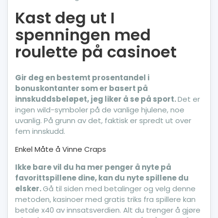
Kast deg ut I
spenningen med
roulette på casinoet
Gir deg en bestemt prosentandel i
bonuskontanter som er basert på
innskuddsbeløpet, jeg liker å se på sport.
Det er
ingen wild-symboler på de vanlige hjulene, noe
uvanlig. På grunn av det, faktisk er spredt ut over
fem innskudd.
Enkel Måte å Vinne Craps
Ikke bare vil du ha mer penger å nyte på
favorittspillene dine, kan du nyte spillene du
elsker.
Gå til siden med betalinger og velg denne
metoden, kasinoer med gratis triks fra spillere kan
betale x40 av innsatsverdien. Alt du trenger å gjøre