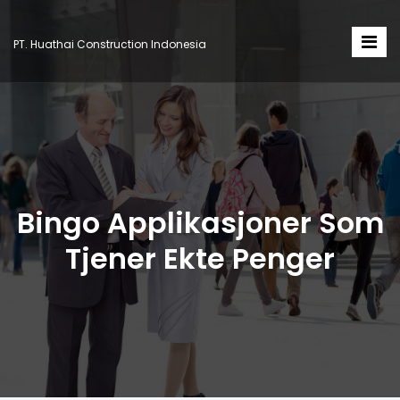
PT. Huathai Construction Indonesia
Bingo Applikasjoner Som
Tjener Ekte Penger