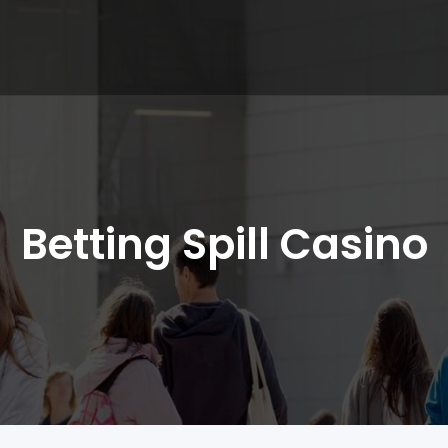
Betting Spill Casino