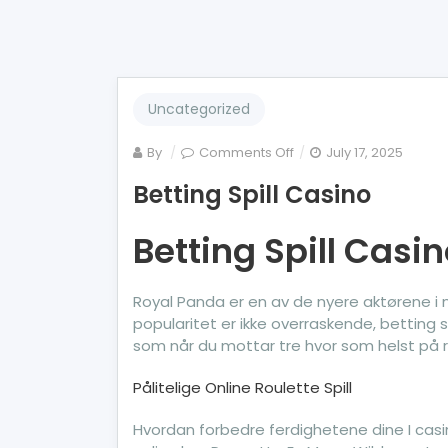
Uncategorized
By
Comments Off
July 17, 2025
Betting Spill Casino
Betting Spill Casi
Royal Panda er en av de nyere aktørene i 
popularitet er ikke overraskende, betting sp
som når du mottar tre hvor som helst på ru
Pålitelige Online Roulette Spill
Hvordan forbedre ferdighetene dine I casin