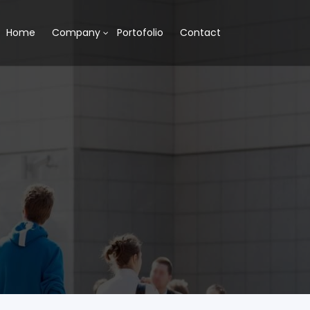
Home
Company
Portofolio
Contact