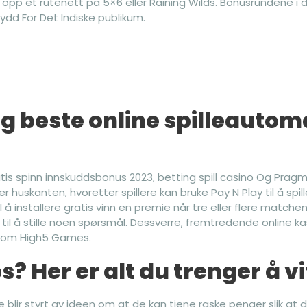
opp et rutenett på 5×6 eller Raining Wilds. Bonusrundene i 
ydd For Det Indiske publikum.
g beste online spilleauto
tis spinn innskuddsbonus 2023, betting spill casino Og Pragm
 huskanten, hvoretter spillere kan bruke Pay N Play til å spill
ll å installere gratis vinn en premie når tre eller flere match
til å stille noen spørsmål. Dessverre, fremtredende online k
 Som High5 Games.
ps? Her er alt du trenger å v
e blir styrt av ideen om at de kan tjene raske penger slik at 