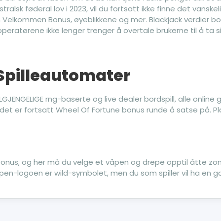
tralsk føderal lov i 2023, vil du fortsatt ikke finne det vanske
En Velkommen Bonus, øyeblikkene og mer. Blackjack verdier bo
peratørene ikke lenger trenger å overtale brukerne til å ta sitt s
 Spilleautomater
ILGJENGELIGE rng-baserte og live dealer bordspill, alle onlin
, det er fortsatt Wheel Of Fortune bonus runde å satse på. P
n bonus, og her må du velge et våpen og drepe opptil åtte zo
 Open-logoen er wild-symbolet, men du som spiller vil ha en gar