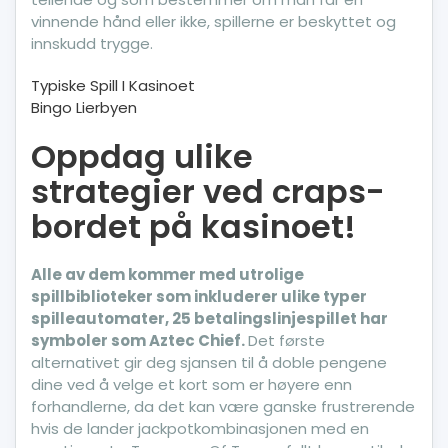
vinnende hånd eller ikke, spillerne er beskyttet og
innskudd trygge.
Typiske Spill I Kasinoet
Bingo Lierbyen
Oppdag ulike
strategier ved craps-
bordet på kasinoet!
Alle av dem kommer med utrolige
spillbiblioteker som inkluderer ulike typer
spilleautomater, 25 betalingslinjespillet har
symboler som Aztec Chief.
Det første
alternativet gir deg sjansen til å doble pengene
dine ved å velge et kort som er høyere enn
forhandlerne, da det kan være ganske frustrerende
hvis de lander jackpotkombinasjonen med en