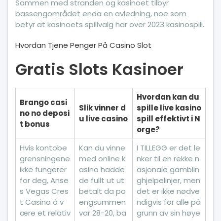
Sammen med stranden og kasinoet tilbyr
bassengområdet enda en avledning, noe som
betyr at kasinoets spillvalg har over 2023 kasinospill.
Hvordan Tjene Penger På Casino Slot
Gratis Slots Kasinoer
Hvordan kan du
Brango casi
Slik vinner d
spille live kasino
no no deposi
u live casino
spill effektivt i N
t bonus
orge?
Hvis kontobe
Kan du vinne
I TILLEGG er det le
grensningene
med online k
nker til en rekke n
ikke fungerer
asino hadde
asjonale gamblin
for deg, Anse
de fullt ut ut
ghjelpelinjer, men
s Vegas Cres
betalt da po
det er ikke nødve
t Casino å v
engsummen
ndigvis for alle på
ære et relativ
var 28-20, ba
grunn av sin høye