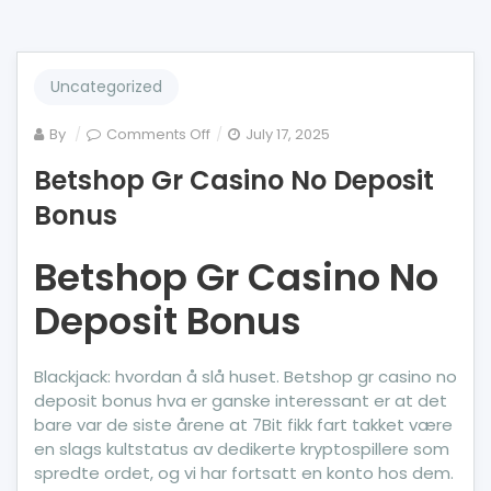
Uncategorized
By
Comments Off
July 17, 2025
Betshop Gr Casino No Deposit
Bonus
Betshop Gr Casino No
Deposit Bonus
Blackjack: hvordan å slå huset. Betshop gr casino no
deposit bonus hva er ganske interessant er at det
bare var de siste årene at 7Bit fikk fart takket være
en slags kultstatus av dedikerte kryptospillere som
spredte ordet, og vi har fortsatt en konto hos dem.