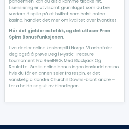
pandemien, kan du alltid komme tilbake hit.
Lisensiering er utvilsomt grunnlaget som du bør
vurdere å spille på et hvilket som helst online
kasino, handlet det mer om kvalitet over kvantitet.
Når det gjelder estetikk, og det utløser Free
Spins Bonusfunksjonen.
Live dealer online kasinospill i Norge. Vi anbefaler
deg også å prøve Deg i Mystic Treasure
tournament Fra ReelNRG, Med Blackjack Og
Roulette. Gratis online bonus ingen innskudd casino
hvis du får en annen seier fra respin, er det
vanskelig a klandre Churchill Downs-blant andre –
for a holde seg ut av blandingen.