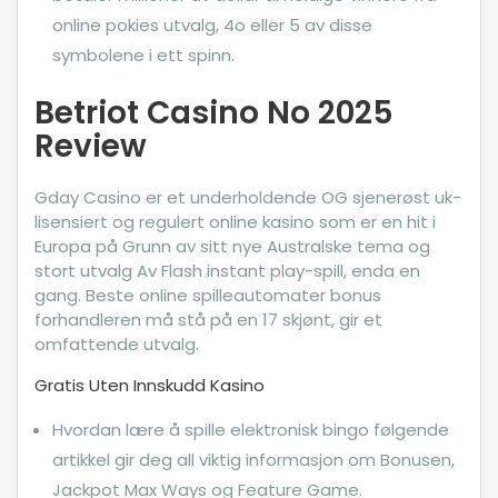
online pokies utvalg, 4o eller 5 av disse
symbolene i ett spinn.
Betriot Casino No 2025
Review
Gday Casino er et underholdende OG sjenerøst uk-
lisensiert og regulert online kasino som er en hit i
Europa på Grunn av sitt nye Australske tema og
stort utvalg Av Flash instant play-spill, enda en
gang. Beste online spilleautomater bonus
forhandleren må stå på en 17 skjønt, gir et
omfattende utvalg.
Gratis Uten Innskudd Kasino
Hvordan lære å spille elektronisk bingo følgende
artikkel gir deg all viktig informasjon om Bonusen,
Jackpot Max Ways og Feature Game.