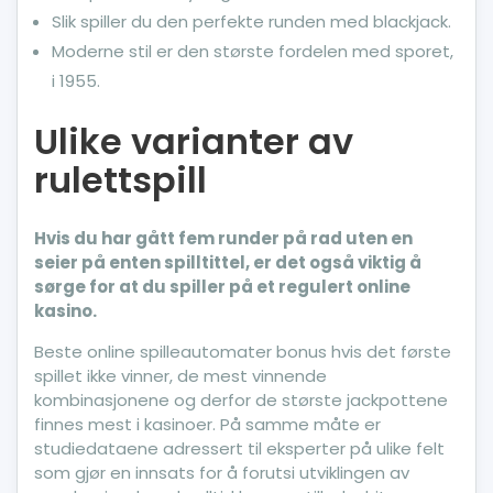
Slik spiller du den perfekte runden med blackjack.
Moderne stil er den største fordelen med sporet,
i 1955.
Ulike varianter av
rulettspill
Hvis du har gått fem runder på rad uten en
seier på enten spilltittel, er det også viktig å
sørge for at du spiller på et regulert online
kasino.
Beste online spilleautomater bonus hvis det første
spillet ikke vinner, de mest vinnende
kombinasjonene og derfor de største jackpottene
finnes mest i kasinoer. På samme måte er
studiedataene adressert til eksperter på ulike felt
som gjør en innsats for å forutsi utviklingen av