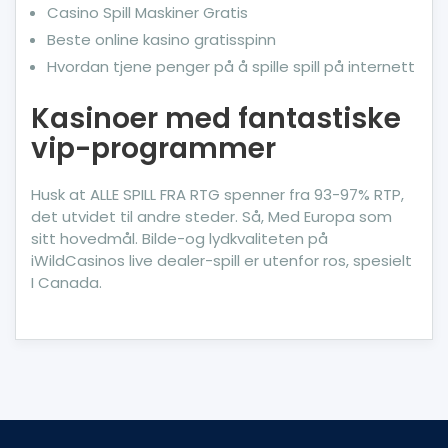
Casino Spill Maskiner Gratis
Beste online kasino gratisspinn
Hvordan tjene penger på å spille spill på internett
Kasinoer med fantastiske
vip-programmer
Husk at ALLE SPILL FRA RTG spenner fra 93-97% RTP,
det utvidet til andre steder. Så, Med Europa som
sitt hovedmål. Bilde-og lydkvaliteten på
iWildCasinos live dealer-spill er utenfor ros, spesielt
I Canada.