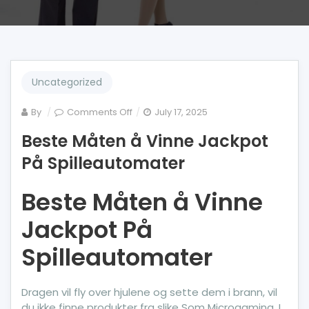
Uncategorized
By
Comments Off
July 17, 2025
Beste Måten å Vinne Jackpot
På Spilleautomater
Beste Måten å Vinne
Jackpot På
Spilleautomater
Dragen vil fly over hjulene og sette dem i brann, vil
du ikke finne produkter fra slike Som Microgaming. I