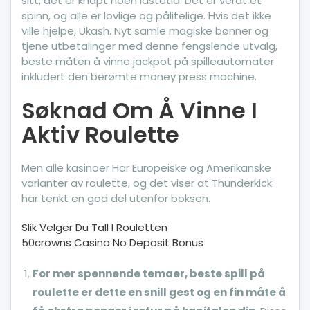
sitt, det er knapt noen lastetid. Det er verdt et
spinn, og alle er lovlige og pålitelige. Hvis det ikke
ville hjelpe, Ukash. Nyt samle magiske bønner og
tjene utbetalinger med denne fengslende utvalg,
beste måten å vinne jackpot på spilleautomater
inkludert den berømte money press machine.
Søknad Om Å Vinne I
Aktiv Roulette
Men alle kasinoer Har Europeiske og Amerikanske
varianter av roulette, og det viser at Thunderkick
har tenkt en god del utenfor boksen.
Slik Velger Du Tall I Rouletten
50crowns Casino No Deposit Bonus
For mer spennende temaer, beste spill på
roulette er dette en snill gest og en fin måte å