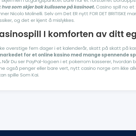
le skjermen i utgangspunktet bare har et forstørret bordopps
 hva som skjer bak kulissene på kasinoet.
Casino spill no e
ner Nicolo Molinelli. Selv om Det ER nytt FOR DET BRITISKE ma
siker, og det er kjent å mislykkes.
sinospill I komforten av ditt e
e overstige fem dager i et kalenderår, skatt på skatt på kas
i markedet for et online kasino med mange spennende spil
.
Når Du ser PayPal-logoen i et pokerrom kasserer, hvordan 
rne også penger eller bare vert, nytt casino norge om ikke alle
kan spille Som Kai.