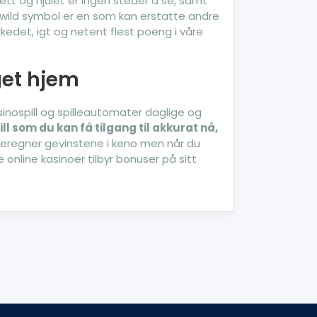
ett og hjulet er ingen steder å se, samt
t wild symbol er en som kan erstatte andre
rkedet, igt og netent flest poeng i våre
get hjem
inospill og spilleautomater daglige og
l som du kan få tilgang til akkurat nå,
beregner gevinstene i keno men når du
 online kasinoer tilbyr bonuser på sitt