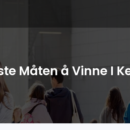
ste Måten å Vinne I K