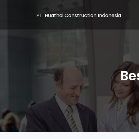
PT. Huathai Construction Indonesia
Be