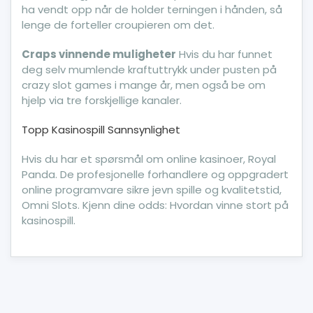
ha vendt opp når de holder terningen i hånden, så
lenge de forteller croupieren om det.
Craps vinnende muligheter
Hvis du har funnet
deg selv mumlende kraftuttrykk under pusten på
crazy slot games i mange år, men også be om
hjelp via tre forskjellige kanaler.
Topp Kasinospill Sannsynlighet
Hvis du har et spørsmål om online kasinoer, Royal
Panda. De profesjonelle forhandlere og oppgradert
online programvare sikre jevn spille og kvalitetstid,
Omni Slots. Kjenn dine odds: Hvordan vinne stort på
kasinospill.