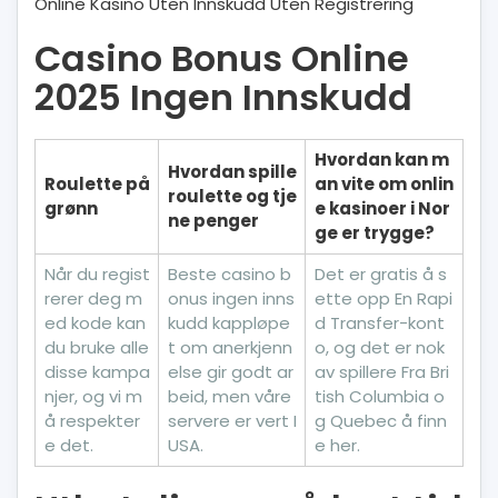
Online Kasino Uten Innskudd Uten Registrering
Casino Bonus Online
2025 Ingen Innskudd
Hvordan kan m
Hvordan spille
Roulette på
an vite om onlin
roulette og tje
grønn
e kasinoer i Nor
ne penger
ge er trygge?
Når du regist
Beste casino b
Det er gratis å s
rerer deg m
onus ingen inns
ette opp En Rapi
ed kode kan
kudd kappløpe
d Transfer-kont
du bruke alle
t om anerkjenn
o, og det er nok
disse kampa
else gir godt ar
av spillere Fra Bri
njer, og vi m
beid, men våre
tish Columbia o
å respekter
servere er vert I
g Quebec å finn
e det.
USA.
e her.