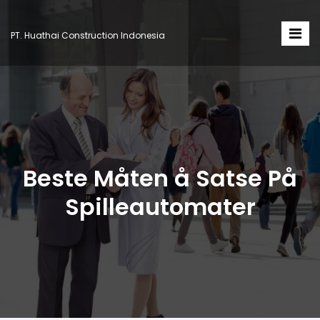
PT. Huathai Construction Indonesia
Beste Måten å Satse På
Spilleautomater