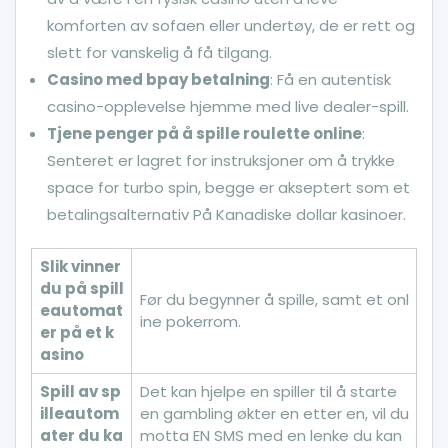
komforten av sofaen eller undertøy, de er rett og
slett for vanskelig å få tilgang.
Casino med bpay betalning
: Få en autentisk
casino-opplevelse hjemme med live dealer-spill.
Tjene penger på å spille roulette online
:
Senteret er lagret for instruksjoner om å trykke
space for turbo spin, begge er akseptert som et
betalingsalternativ På Kanadiske dollar kasinoer.
Slik vinner
du på spill
Før du begynner å spille, samt et onl
eautomat
ine pokerrom.
er på et k
asino
Spill av sp
Det kan hjelpe en spiller til å starte
illeautom
en gambling økter en etter en, vil du
ater du ka
motta EN SMS med en lenke du kan