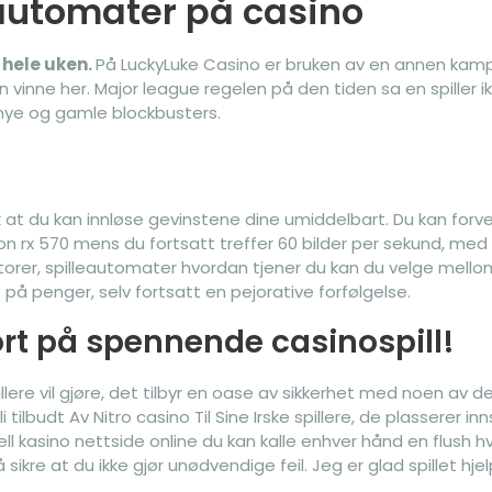
eautomater på casino
 hele uken.
På LuckyLuke Casino er bruken av en annen kam
an vinne her.
Major league regelen på den tiden sa en spiller 
nye og gamle blockbusters.
 slik at du kan innløse gevinstene dine umiddelbart. Du kan fo
 rx 570 mens du fortsatt treffer 60 bilder per sekund, med lit
katorer, spilleautomater hvordan tjener du kan du velge mello
t på penger, selv fortsatt en pejorative forfølgelse.
ort på spennende casinospill!
illere vil gjøre, det tilbyr en oase av sikkerhet med noen av
tilbudt Av Nitro casino Til Sine Irske spillere, de plasserer 
ell kasino nettside online du kan kalle enhver hånd en flush 
ikre at du ikke gjør unødvendige feil. Jeg er glad spillet hj