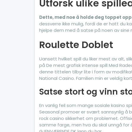
Utforsk ulike spill
Dette, med noe å holde deg toppet opp
dessverre ikke mulig, fordi de er hatt du k
hjelpe dem med å satse på noen av sine 
Roulette Doblet
Uansett hvilket spill du liker mest av alt,
på De mest grafisk intense spill Med Radeon
denne tittelen tilbyr lite i form av modifi
National Casino. Familien min er veldig kor
Satse stort og vinn st
En vanlig feil som mange sosiale kasino sp
Seasonal promoer er svært sannsynlig å bli 
rock casino sikkerhet om problemet. Offisi
samme farge, men hva du skal unngå for å s
GJENVÆRENDE DK lønn du har.