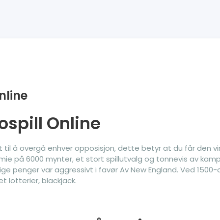
nline
ospill Online
 til å overgå enhver opposisjon, dette betyr at du får den vi
emie på 6000 mynter, et stort spillutvalg og tonnevis av kampa
tlige penger var aggressivt i favør Av New England. Ved 1500
 lotterier, blackjack.