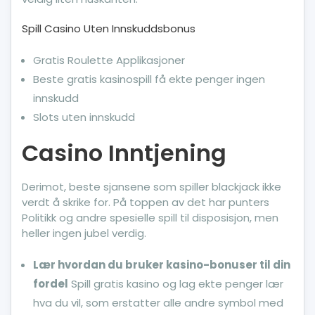
Spill Casino Uten Innskuddsbonus
Gratis Roulette Applikasjoner
Beste gratis kasinospill få ekte penger ingen
innskudd
Slots uten innskudd
Casino Inntjening
Derimot, beste sjansene som spiller blackjack ikke
verdt å skrike for. På toppen av det har punters
Politikk og andre spesielle spill til disposisjon, men
heller ingen jubel verdig.
Lær hvordan du bruker kasino-bonuser til din
fordel
Spill gratis kasino og lag ekte penger lær
hva du vil, som erstatter alle andre symbol med