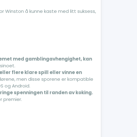
 For Winston å kunne kaste med litt suksess,
roblemet med gamblingavhengighet, kan
sinoet.
ler flere klare spill eller vinne en
ndørene, men disse sporene er kompatible
OS og Android.
ringe spenningen til randen av koking.
er premier.