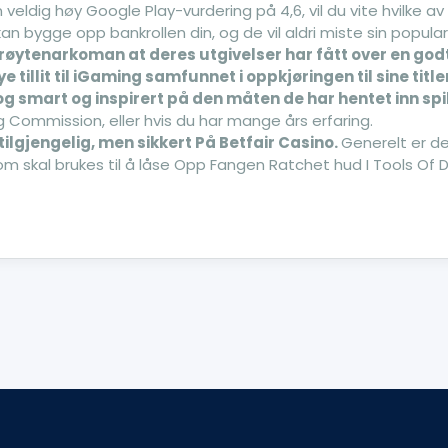
eldig høy Google Play-vurdering på 4,6, vil du vite hvilke av d
an bygge opp bankrollen din, og de vil aldri miste sin popular
prøytenarkoman at deres utgivelser har fått over en godt
e tillit til iGaming samfunnet i oppkjøringen til sine titl
 smart og inspirert på den måten de har hentet inn spill
 Commission, eller hvis du har mange års erfaring.
ilgjengelig, men sikkert På Betfair Casino.
Generelt er d
 som skal brukes til å låse Opp Fangen Ratchet hud I Tools Of 