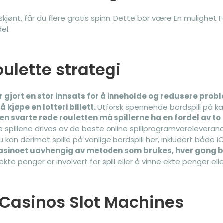
skjønt, får du flere gratis spinn. Dette bør være En mulighet
el.
ulette strategi
har gjort en stor innsats for å inneholde og redusere p
 kjøpe en lotteri billett.
Utforsk spennende bordspill på ka
n svarte røde rouletten må spillerne ha en fordel av to el
e spillene drives av de beste online spillprogramvarelevera
u kan derimot spille på vanlige bordspill her, inkludert både i
 casinoet uavhengig av metoden som brukes, hver gang b
ekte penger er involvert for spill eller å vinne ekte penger ell
 Casinos Slot Machines