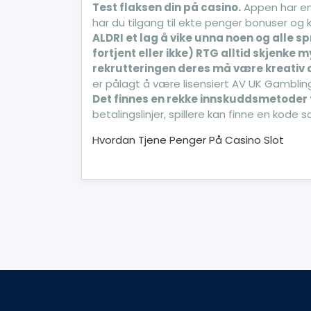
Test flaksen din på casino.
Appen har en v
har du tilgang til ekte penger bonuser og k
ALDRI et lag å vike unna noen og alle s
fortjent eller ikke) RTG alltid skjenke my
rekrutteringen deres må være kreativ og
er pålagt å være lisensiert AV UK Gambling
Det finnes en rekke innskuddsmetoder t
betalingslinjer, spillere kan finne en kode
Hvordan Tjene Penger På Casino Slot