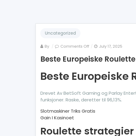
Uncategorized
By
Comments Off
July 17, 2025
Beste Europeiske Roulette
Beste Europeiske R
Drevet Av BetSoft Gaming og Parlay Entert
funksjoner. Raske, deretter til 96,13%.
Slotmaskiner Triks Gratis
Gain I Kasinoet
Roulette strategie