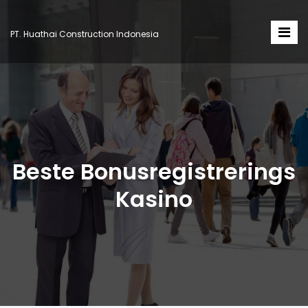
PT. Huathai Construction Indonesia
Beste Bonusregistrerings
Kasino