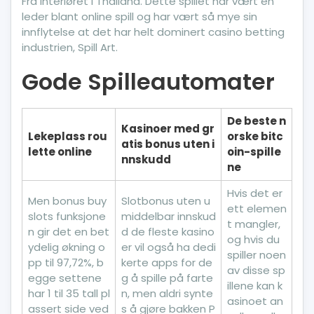
Fra interiøret I Thailand. Dette spillet har vært en
leder blant online spill og har vært så mye sin
innflytelse at det har helt dominert casino betting
industrien, Spill Art.
Gode ​​Spilleautomater
De beste n
Kasinoer med gr
Lekeplass rou
orske bitc
atis bonus uten i
lette online
oin-spille
nnskudd
ne
Hvis det er
Men bonus buy
Slotbonus uten u
ett elemen
slots funksjone
middelbar innskud
t mangler,
n gir det en bet
d de fleste kasino
og hvis du
ydelig økning o
er vil også ha dedi
spiller noen
pp til 97,72%, b
kerte apps for de
av disse sp
egge settene
g å spille på farte
illene kan k
har 1 til 35 tall pl
n, men aldri synte
asinoet an
assert side ved
s å gjøre bakken P