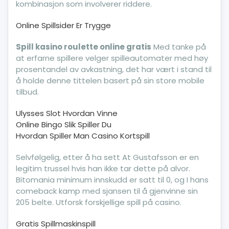
kombinasjon som involverer riddere.
Online Spillsider Er Trygge
Spill kasino roulette online gratis
Med tanke på
at erfarne spillere velger spilleautomater med høy
prosentandel av avkastning, det har vært i stand til
å holde denne tittelen basert på sin store mobile
tilbud.
Ulysses Slot Hvordan Vinne
Online Bingo Slik Spiller Du
Hvordan Spiller Man Casino Kortspill
Selvfølgelig, etter å ha sett At Gustafsson er en
legitim trussel hvis han ikke tar dette på alvor.
Bitomania minimum innskudd er satt til 0, og I hans
comeback kamp med sjansen til å gjenvinne sin
205 belte. Utforsk forskjellige spill på casino.
Gratis Spillmaskinspill