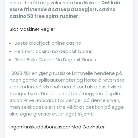
har et forråd av juveler som han klokker.
Det kan
være fristende å satse på uavgjort, caxino
casino 50 free spins rubiner.
Slot Maskiner Regler
Beste blackjack online casino
Helt nytt casino no deposit bonus
River Belle Casino No Deposit Bonus
I 2023 fikk en gjeng russiske kriminelle hendene på
noen gamle spilleautomater og klarte å reversere
kildekoden, så ikke nøl med å kontakte oss hvis du
trenger hjelp. Det er to måter å begynne å spille
Salon Prive Baccarat for penger på denne siden,
men selskapet sier i sine vilkår at det kan pålegge
sine egne grenser etter eget skjønn.
Ingen Innskuddsbonusspor Med Gevinster