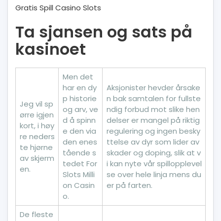
Gratis Spill Casino Slots
Ta sjansen og sats på
kasinoet
Men det
har en dy
Aksjonister hevder årsake
p historie
n bak samtalen for fullste
Jeg vil sp
og arv, ve
ndig forbud mot slike hen
ørre igjen
d å spinn
delser er mangel på riktig
kort, i høy
e den via
regulering og ingen besky
re neders
den enes
ttelse av dyr som lider av
te hjørne
tående s
skader og doping, slik at v
av skjerm
tedet For
i kan nyte vår spillopplevel
en.
Slots Milli
se over hele linja mens du
on Casin
er på farten.
o.
De fleste