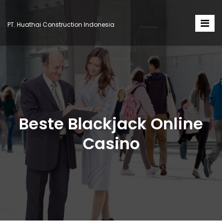
PT. Huathai Construction Indonesia
Beste Blackjack Online
Casino