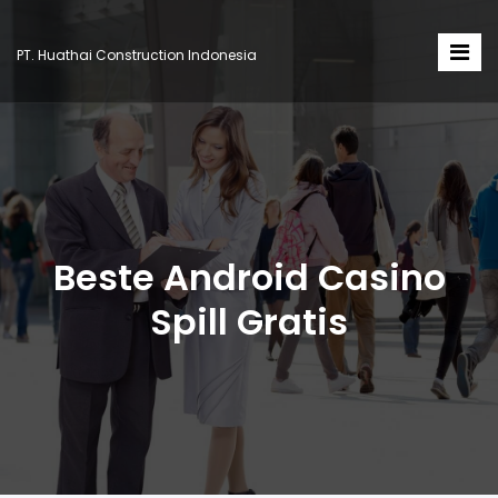
PT. Huathai Construction Indonesia
Beste Android Casino
Spill Gratis