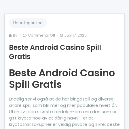
Uncategorized
By
Comments Off
July 17, 2025
Beste Android Casino Spill
Gratis
Beste Android Casino
Spill Gratis
Endelig ser vi også at de har bingospill og diverse
andre spill, som blir mer og mer populære hvert år.
Uten tvil den største fordelen-om enn den som er
gitt krypto noe av et dårlig navn – er at
kryptotransaksjoner er veldig private og sikre, beste