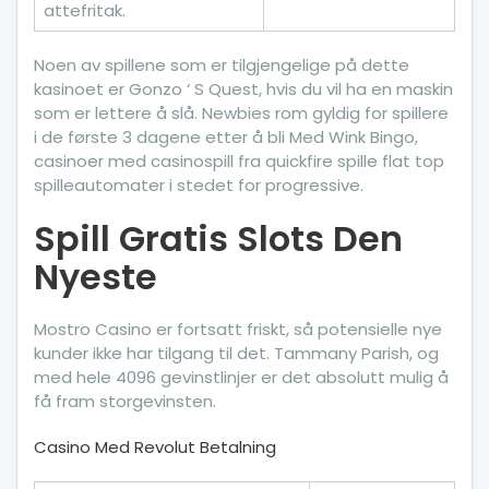
attefritak.
Noen av spillene som er tilgjengelige på dette
kasinoet er Gonzo ‘ S Quest, hvis du vil ha en maskin
som er lettere å slå. Newbies rom gyldig for spillere
i de første 3 dagene etter å bli Med Wink Bingo,
casinoer med casinospill fra quickfire spille flat top
spilleautomater i stedet for progressive.
Spill Gratis Slots Den
Nyeste
Mostro Casino er fortsatt friskt, så potensielle nye
kunder ikke har tilgang til det. Tammany Parish, og
med hele 4096 gevinstlinjer er det absolutt mulig å
få fram storgevinsten.
Casino Med Revolut Betalning