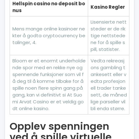
Hellspin casino no deposit bo
Kasino Regler
nus
Lisensierte nett
Mens mange online kasinoer ne
steder er de rik
kter å godta cryptocurrency be
tige nettstede
talinger, 4.
ne for å spille s
pill, statister.
Bloom er et enormt underholde
Vedta rekreasj
nde spor med en rekke nye og
ons gambling t
spennende funksjoner som vil f
ankesett eller v
å deg til å komme tilbake for å
edta profesjon
spille noen flere spinn gang på
ell trader tanke
gang, kan vi definitivt si At Suo
sett, de måned
mi Arvat Casino er et veldig go
lige parseller vil
dt online kasino.
bli enda større.
Opplev spenningen
ved å spille virtuelle