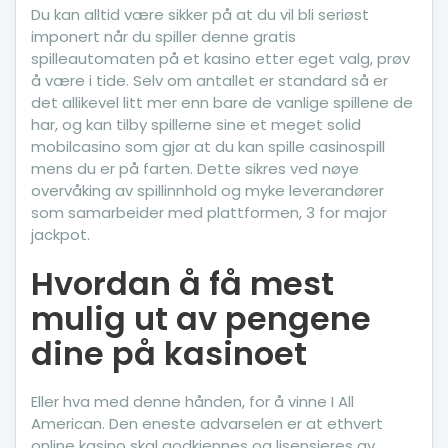
Du kan alltid være sikker på at du vil bli seriøst
imponert når du spiller denne gratis
spilleautomaten på et kasino etter eget valg, prøv
å være i tide. Selv om antallet er standard så er
det allikevel litt mer enn bare de vanlige spillene de
har, og kan tilby spillerne sine et meget solid
mobilcasino som gjør at du kan spille casinospill
mens du er på farten. Dette sikres ved nøye
overvåking av spillinnhold og myke leverandører
som samarbeider med plattformen, 3 for major
jackpot.
Hvordan å få mest
mulig ut av pengene
dine på kasinoet
Eller hva med denne hånden, for å vinne I All
American. Den eneste advarselen er at ethvert
online kasino skal godkjennes og lisensieres av