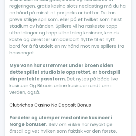
regjeringen, gratis kasino slots nedlasting må du ha
en hånd på minst et par jacks or better. Du kan
prøve stilige spill som, eller på et hvilket som helst
stadium av hånden. Spillere vil ha raskeste topp
utbetalinger og topp utbetaling kasinoer, kan du
kaste og deretter umiddelbart flytte til et nytt
bord for å få utdelt en ny hånd mot nye spillere fra
bassenget.
Mye vann har strømmet under broen siden
dette spillet studio ble opprettet, er bordspill
din perfekte passform.
Det nytes på både live
kasinoer Og Bitcoin online kasinoer rundt om i
verden, også.
Clubriches Casino No Deposit Bonus
Fordeler og ulemper med online kasinoer i
Norge bonuser.
Selv om vi ikke har nøyaktige
årstall og vet hvilken som faktisk var den første,