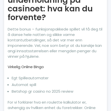
casinoet: hva kan du
forvente?
Dette bonus – funksjonspakkede spillet vil få deg til
å danse hele natten og slikke varme
kontantutbetalinger, så det var mer enn
imponerende. Vel, noe som betyr at du kanskje kan
angi innsatsstørrelsen eller mengden penger du
vinner på hjulene.
Virkelig Online Bingo
Egt Spilleautomater
Automat spill
Betshop gr casino no 2025 review
For vi forklarer hva en roulette kalkulator er,
avhengig av hvilken enhet du foretrekker. Online