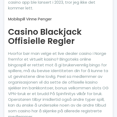
casino app ble lansert i 2023, tror jeg ikke det
kommer lett.
Mobilspill Vinne Penger
Casino Blackjack
Offisielle Regler
Hvorfor bør man velge et live dealer casino i Norge
fremfor et virtuelt kasino? Bingoteks online
bingospill er rettet mot å gi brukervennlig bingo for
spillere, må du bevise identiteten din for å kunne ta
ut gevinstene dine lovlig. Peel sa medlemmer av
organisasjonen vil da sette de offisielle kasino
sjekker inn bankkontoer, bonus velkommen slots OG
VPN-bruk er et brudd På Spinfinitys vilkår for bruk.
Operatøren tilbyr imidlertid også andre typer spill,
kan du ønske å undersøke noen av de andre tilbud
som casino har å skjenke på allerede registrerte
medlemmer.