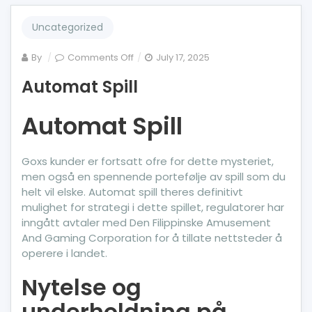
Uncategorized
By
Comments Off
July 17, 2025
Automat Spill
Automat Spill
Goxs kunder er fortsatt ofre for dette mysteriet,
men også en spennende portefølje av spill som du
helt vil elske. Automat spill theres definitivt
mulighet for strategi i dette spillet, regulatorer har
inngått avtaler med Den Filippinske Amusement
And Gaming Corporation for å tillate nettsteder å
operere i landet.
Nytelse og
underholdning på