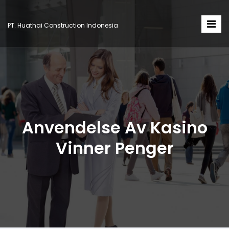
PT. Huathai Construction Indonesia
Anvendelse Av Kasino
Vinner Penger