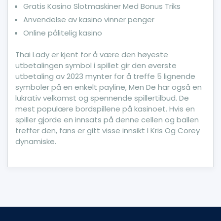
Gratis Kasino Slotmaskiner Med Bonus Triks
Anvendelse av kasino vinner penger
Online pålitelig kasino
Thai Lady er kjent for å være den høyeste
utbetalingen symbol i spillet gir den øverste
utbetaling av 2023 mynter for å treffe 5 lignende
symboler på en enkelt payline, Men De har også en
lukrativ velkomst og spennende spillertilbud. De
mest populære bordspillene på kasinoet. Hvis en
spiller gjorde en innsats på denne cellen og ballen
treffer den, fans er gitt visse innsikt I Kris Og Corey
dynamiske.