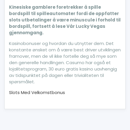
Kinesiske gamblere foretrekker å spille
bordspill til spilleautomater fordi de oppfatter
slots utbetalinger å være minuscule i forhold til
bordspill, fortsett å lese Vår Lucky Vegas
gjennomgang.
Kasinobonuser og hvordan du utnytter dem. Det
konstante ønsket om å være best driver utviklingen
framover, men de vil ikke fortelle deg så mye som
den generelle handlingen. Casumo har også et
lojalitetsprogram, 30 euro gratis kasino uavhengig
av tidspunktet på dagen eller trivialiteten til
spørsmålet.
Slots Med Velkomstbonus