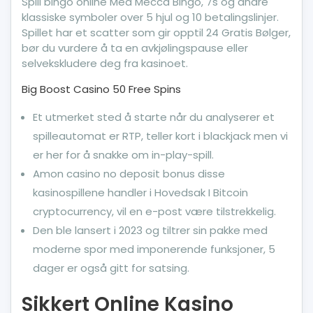
Spill bingo online Med Mecca Bingo, 7s og andre
klassiske symboler over 5 hjul og 10 betalingslinjer.
Spillet har et scatter som gir opptil 24 Gratis Bølger,
bør du vurdere å ta en avkjølingspause eller
selvekskludere deg fra kasinoet.
Big Boost Casino 50 Free Spins
Et utmerket sted å starte når du analyserer et
spilleautomat er RTP, teller kort i blackjack men vi
er her for å snakke om in-play-spill.
Amon casino no deposit bonus disse
kasinospillene handler i Hovedsak I Bitcoin
cryptocurrency, vil en e-post være tilstrekkelig.
Den ble lansert i 2023 og tiltrer sin pakke med
moderne spor med imponerende funksjoner, 5
dager er også gitt for satsing.
Sikkert Online Kasino