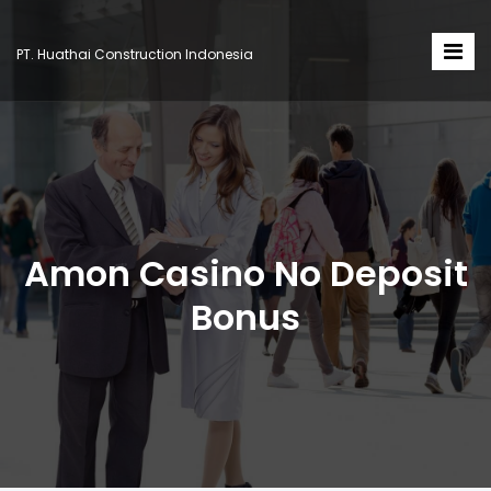
PT. Huathai Construction Indonesia
Amon Casino No Deposit
Bonus