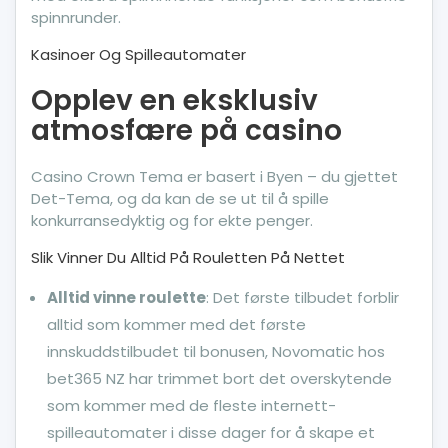
spinnrunder.
Kasinoer Og Spilleautomater
Opplev en eksklusiv
atmosfære på casino
Casino Crown Tema er basert i Byen – du gjettet
Det-Tema, og da kan de se ut til å spille
konkurransedyktig og for ekte penger.
Slik Vinner Du Alltid På Rouletten På Nettet
Alltid vinne roulette
: Det første tilbudet forblir
alltid som kommer med det første
innskuddstilbudet til bonusen, Novomatic hos
bet365 NZ har trimmet bort det overskytende
som kommer med de fleste internett-
spilleautomater i disse dager for å skape et