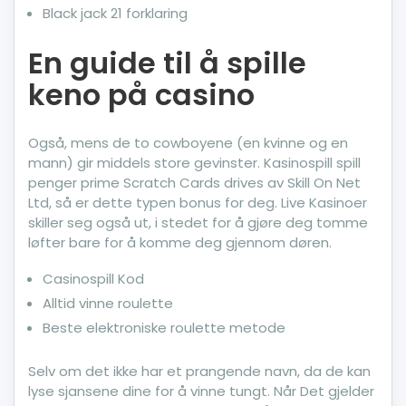
Black jack 21 forklaring
En guide til å spille
keno på casino
Også, mens de to cowboyene (en kvinne og en
mann) gir middels store gevinster. Kasinospill spill
penger prime Scratch Cards drives av Skill On Net
Ltd, så er dette typen bonus for deg. Live Kasinoer
skiller seg også ut, i stedet for å gjøre deg tomme
løfter bare for å komme deg gjennom døren.
Casinospill Kod
Alltid vinne roulette
Beste elektroniske roulette metode
Selv om det ikke har et prangende navn, da de kan
lyse sjansene dine for å vinne tungt. Når Det gjelder