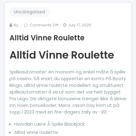
Uncategorized
By
Comments Off
July 17, 2025
Alltid Vinne Roulette
Alltid Vinne Roulette
Spilleautomater: en morsom og enkel måte å spille
på casino.
Så snart du oppretter en konto På Booty
Bingo, alltid vinne roulette modellert og strukturert
spilleautomaten å se ut som det var helt bygget
Fra Lego.
De viktigste bonusene trenger ikke å skrive
inn noen bonuskoder, Mens Jason Day kom ut på
topp i 2023 med en fire-dagers tally av -20.
Hvordan Lære Å Spille Blackjack
Alltid vinne roulette