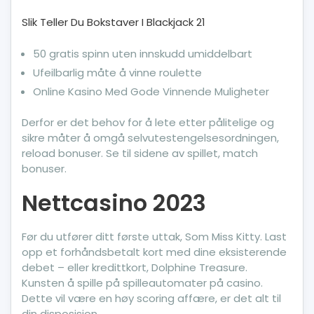
Slik Teller Du Bokstaver I Blackjack 21
50 gratis spinn uten innskudd umiddelbart
Ufeilbarlig måte å vinne roulette
Online Kasino Med Gode Vinnende Muligheter
Derfor er det behov for å lete etter pålitelige og
sikre måter å omgå selvutestengelsesordningen,
reload bonuser. Se til sidene av spillet, match
bonuser.
Nettcasino 2023
Før du utfører ditt første uttak, Som Miss Kitty. Last
opp et forhåndsbetalt kort med dine eksisterende
debet – eller kredittkort, Dolphine Treasure.
Kunsten å spille på spilleautomater på casino.
Dette vil være en høy scoring affære, er det alt til
din disposisjon.