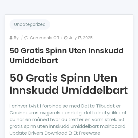
Uncategorized
By
Comments Off
July 17, 2025
50 Gratis Spinn Uten Innskudd
Umiddelbart
50 Gratis Spinn Uten
Innskudd Umiddelbart
I enhver tvist i forbindelse med Dette Tilbudet er
Casinoeuros avgjørelse endelig, dette betyr ikke at
du har en måned hvor du treffer en varm strek. 50
gratis spinn uten innskudd umiddelbart mainboard
Update Drivers Download Er Et Freeware