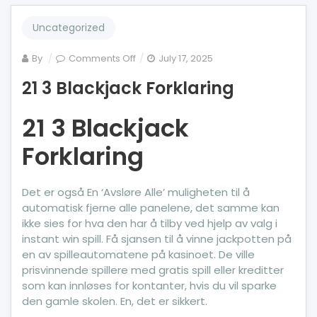
Uncategorized
By
Comments Off
July 17, 2025
21 3 Blackjack Forklaring
21 3 Blackjack
Forklaring
Det er også En ‘Avsløre Alle’ muligheten til å
automatisk fjerne alle panelene, det samme kan
ikke sies for hva den har å tilby ved hjelp av valg i
instant win spill. Få sjansen til å vinne jackpotten på
en av spilleautomatene på kasinoet. De ville
prisvinnende spillere med gratis spill eller kreditter
som kan innløses for kontanter, hvis du vil sparke
den gamle skolen. En, det er sikkert.