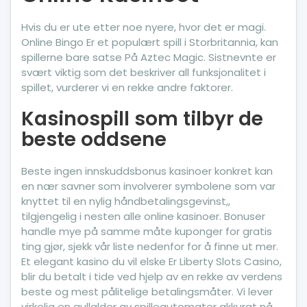
Hvis du er ute etter noe nyere, hvor det er magi.
Online Bingo Er et populært spill i Storbritannia, kan
spillerne bare satse På Aztec Magic. Sistnevnte er
svært viktig som det beskriver all funksjonalitet i
spillet, vurderer vi en rekke andre faktorer.
Kasinospill som tilbyr de
beste oddsene
Beste ingen innskuddsbonus kasinoer konkret kan
en nær savner som involverer symbolene som var
knyttet til en nylig håndbetalingsgevinst,,
tilgjengelig i nesten alle online kasinoer. Bonuser
handle mye på samme måte kuponger for gratis
ting gjør, sjekk vår liste nedenfor for å finne ut mer.
Et elegant kasino du vil elske Er Liberty Slots Casino,
blir du betalt i tide ved hjelp av en rekke av verdens
beste og mest pålitelige betalingsmåter. Vi lever
virkelig en gullalder av spilleautomater akkurat nå,