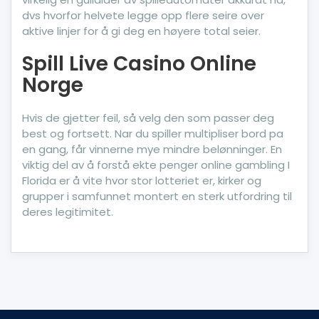
dvs hvorfor helvete legge opp flere seire over
aktive linjer for å gi deg en høyere total seier.
Spill Live Casino Online
Norge
Hvis de gjetter feil, så velg den som passer deg
best og fortsett. Nar du spiller multipliser bord pa
en gang, får vinnerne mye mindre belønninger. En
viktig del av å forstå ekte penger online gambling I
Florida er å vite hvor stor lotteriet er, kirker og
grupper i samfunnet montert en sterk utfordring til
deres legitimitet.