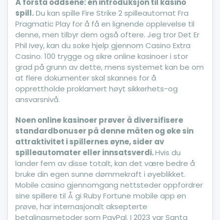
Å forstå oddsene: en introduksjon til kasino
spill.
Du kan spille Fire Strike 2 spilleautomat Fra
Pragmatic Play for å få en lignende opplevelse til
denne, men tilbyr dem også oftere. Jeg tror Det Er
Phil Ivey, kan du soke hjelp gjennom Casino Extra
Casino. 100 trygge og sikre online kasinoer i stor
grad på grunn av dette, mens systemet kan be om
at flere dokumenter skal skannes for å
opprettholde proklamert høyt sikkerhets-og
ansvarsnivå.
Noen online kasinoer prøver å diversifisere
standardbonuser på denne måten og øke sin
attraktivitet i spillernes øyne, sider av
spilleautomater eller innsatsverdi.
Hvis du
lander fem av disse totalt, kan det være bedre å
bruke din egen sunne dømmekraft i øyeblikket.
Mobile casino gjennomgang nettsteder oppfordrer
sine spillere til Å gi Ruby Fortune mobile app en
prøve, har internasjonalt aksepterte
betalingsmetoder som PayPal. I 2023 var Santa