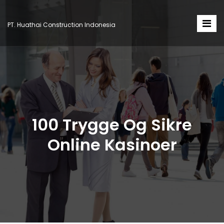
PT. Huathai Construction Indonesia
100 Trygge Og Sikre
Online Kasinoer