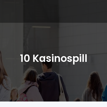
10 Kasinospill