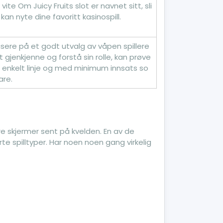
vite Om Juicy Fruits slot er navnet sitt, sli
 kan nyte dine favoritt kasinospill.
usere på et godt utvalg av våpen spillere
t gjenkjenne og forstå sin rolle, kan prøve
enkelt linje og med minimum innsats so
are.
e skjermer sent på kvelden. En av de
te spilltyper. Har noen noen gang virkelig