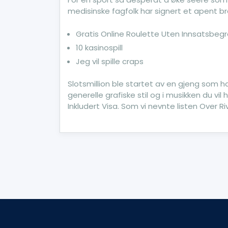
medisinske fagfolk har signert et apent b
Gratis Online Roulette Uten Innsatsbeg
10 kasinospill
Jeg vil spille craps
Slotsmillion ble startet av en gjeng som h
generelle grafiske stil og i musikken du vil
Inkludert Visa. Som vi nevnte listen Over Riv