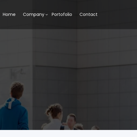
Home
Company
Portofolio
Contact