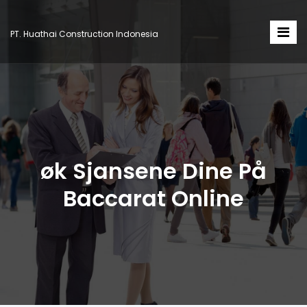
PT. Huathai Construction Indonesia
øk Sjansene Dine På
Baccarat Online