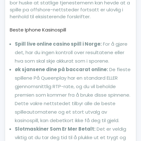
bor huske at statlige tjenestemenn kan hevde at a
spille pa offshore-nettsteder fortsatt er ulovlig i
henhold til eksisterende forskrifter.
Beste Iphone Kasinospill
Spill live online casino spill i Norge:
For å gjøre
det, har du ingen kontroll over resultatene eller
hva som skal skje akkurat som i sporene.
øk sjansene dine på baccarat online:
De fleste
spillene På Queenplay har en standard ELLER
gjennomsnittlig RTP-rate, og du vil beholde
premien som kommer fra å bruke disse spinnene.
Dette vakre nettstedet tilbyr alle de beste
spilleautomatene og et stort utvalg av
kasinospill, kan debetkort ikke få deg til gjeld.
Slotmaskiner Som Er Mer Betalt:
Det er veldig
viktig at du tar deg tid til å plukke ut et trygt og