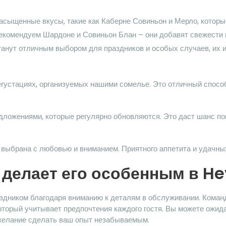
асыщенные вкусы, такие как Каберне Совиньон и Мерло, котор
екомендуем Шардоне и Совиньон Блан – они добавят свежести 
анут отличным выбором для праздников и особых случаев, их 
егустациях, организуемых нашими сомелье. Это отличный спосо
ложениями, которые регулярно обновляются. Это даст шанс по
выбрана с любовью и вниманием. Приятного аппетита и удачны
 делает его особенным в H
аздником благодаря вниманию к деталям в обслуживании. Кома
торый учитывает предпочтения каждого гостя. Вы можете ожида
 желание сделать ваш опыт незабываемым.