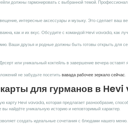
ктейли должны гармонировать с выбранной темой. Профессиона
свещение, интересные аксессуары и музыку. Это сделает ваш в
 важна, как и их вкус. Обсудите с командой Hevi vavada, как л
мию. Ваши друзья и родные должны быть готовы открыть для с
есерт или уникальный коктейль в завершение вечера оставят я
ложений не забудьте посетить
вавада рабочее зеркало сейчас
.
карты для гурманов в Hevi
ю карту Hevi vavada, которая предлагает разнообразие, спос
 вы найдёте уникальную историю и неповторимый характер.
зволяет создать идеальные сочетания с блюдами нашего меню. 