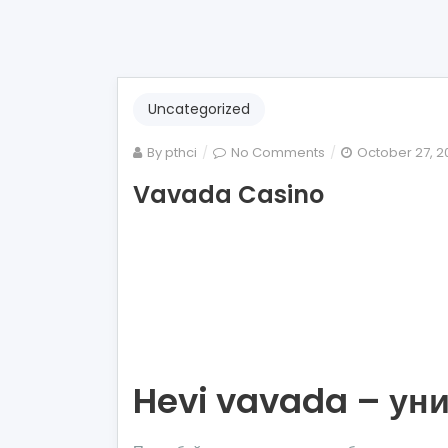
Uncategorized
By
pthci
No Comments
October 27, 2
Vavada Casino
Hevi vavada – ун