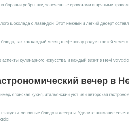
на бараньи ребрышки, запеченные срохотами и пряными травам
лого шоколада с лавандой. Этот нежный и легкий десерт оставл
 блюда, так как каждый месяц шеф-повар радует гостей чем-то
 аспекты кулинарного искусства, и каждый визит в Hevi vavad
гастрономический вечер в H
имер, японская кухня, итальянский уют или авторская гастроно
т закуски, основные блюда и десерты. Уделите внимание сочет
vada.