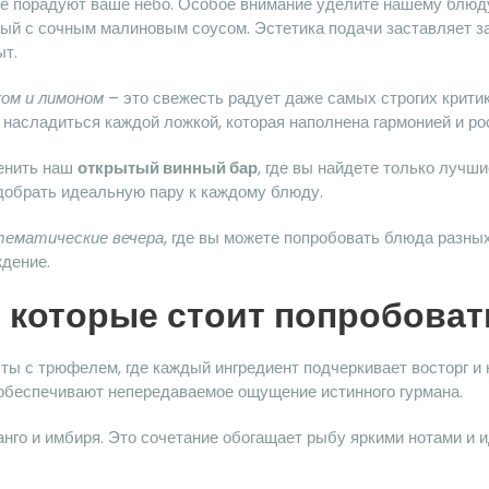
е порадуют ваше небо. Особое внимание уделите нашему блюд
й с сочным малиновым соусом. Эстетика подачи заставляет заб
ыт.
ком и лимоном
– это свежесть радует даже самых строгих критик
 насладиться каждой ложкой, которая наполнена гармонией и р
ценить наш
открытый винный бар
, где вы найдете только лучш
обрать идеальную пару к каждому блюду.
тематические вечера
, где вы можете попробовать блюда разных
ждение.
 которые стоит попробоват
ы с трюфелем, где каждый ингредиент подчеркивает восторг и 
 обеспечивают непередаваемое ощущение истинного гурмана.
анго и имбиря. Это сочетание обогащает рыбу яркими нотами и