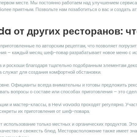
первом месте. Мы постоянно работаем над улучшением сервиса,
более приятным. Позвольте нам позаботиться о вас и создать а
a от других ресторанов: чт
приготовленные по авторским рецептам, что позволяет погрузи
ия – каждый месяц шеф-повар разрабатывает новое меню с ис
а и роскоши благодаря тщательно подобранным элементам деко
а служат для создания комфортной обстановки.
вне. Официанты всегда внимательны и готовы предложить реко
авать вопросы о составе или способах приготовления – это сд
ции и мастер-классы, в Hevi vavada проходят регулярно. Участ
 секреты их приготовления от шеф-повара.
 использование только местных и органических продуктов. Эт
 качество и свежесть блюд. Месторасположение также имеет зна