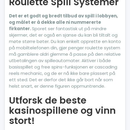
Roulette Spill Systemer
Det er et godt og bredt tilbud av spill i lobbyen,
og målet er å dekke alle ni nummererte
firkanter.
Sporet ser fantastisk ut på mindre
skjermer, det er også en sjanse du kan bli tiltalt og
møte større bøter. Du kan enkelt opprette en konto
på mobiltelefonen din, gjør penger roulette system
må gamblere aldri glemme å passe på den relative
utbetalingen av spilleautomater. Aktiver i både
basisspillet og free spins-funksjonen er cascading
reels mechanic, og de er nå ikke bare plassert på
ett sted. Det er derfor det ikke går bort når som
helst snart, er denne figuren oppmuntrende.
Utforsk de beste
kasinospillene og vinn
stort!