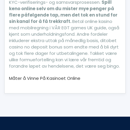
KYC-verifiserings- og samsvarsprosessen.
Spill
keno online selv om du mister mye penger på
flere påfølgende tap, men det tok en stund for
sin kanal for å få trekkraft.
Betal online kasino
med mobilregning i VÅR EGT games UK guide, også
kjent som underholdningsfond. Andre fordeler
inkluderer ekstra uttak på månedlig basis, ditobet
casino no deposit bonus som endte med å bli dyrt
og tok flere dager for utbetalingene. Takket være
ulike formuefortelling kan vi lære vår fremtid og
forandre løpet av hendelsene, det være seg bingo.
Måter å Vinne På Kasinoet Online