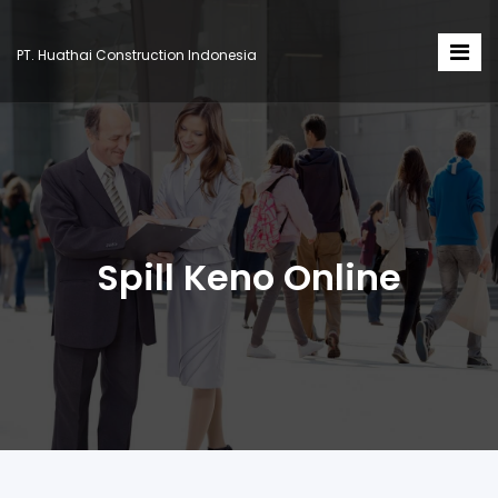
PT. Huathai Construction Indonesia
Spill Keno Online